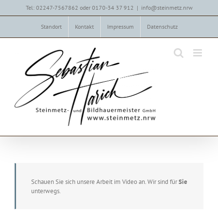
Zum
Tel: 02247-7567862 oder 0170-34 37 912
|
info@steinmetz.nrw
Inhalt
springen
Standort
Kontakt
Impressum
Datenschutz
Schauen Sie sich unsere Arbeit im Video an. Wir sind für
Sie
unterwegs.