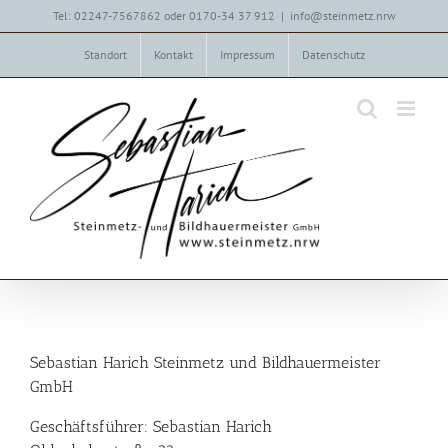
Zum
Tel: 02247-7567862 oder 0170-34 37 912
|
info@steinmetz.nrw
Inhalt
springen
Standort
Kontakt
Impressum
Datenschutz
Sebastian Harich Steinmetz und Bildhauermeister
GmbH
Geschäftsführer: Sebastian Harich