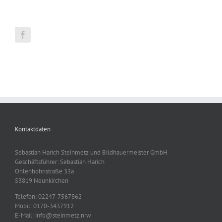
Kontaktdaten
Sebastian Harich Steinmetz und Bildhauermeister GmbH
Geschäftsführer: Sebastian Harich
Ohlenhohnstraße 33a
53819 Neunkirchen
Telefon: 02247-7567862
Mobil: 0170-3437912
E-Mail: info@steinmetz.nrw